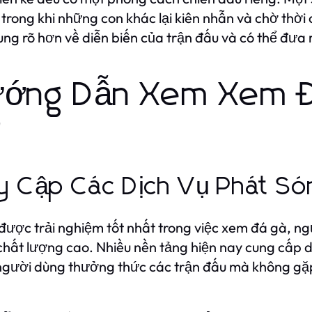
trong khi những con khác lại kiên nhẫn và chờ thời
ung rõ hơn về diễn biến của trận đấu và có thể đưa 
ớng Dẫn Xem Xem Đ
D
y Cập Các Dịch Vụ Phát S
được trải nghiệm tốt nhất trong việc xem đá gà, n
 chất lượng cao. Nhiều nền tảng hiện nay cung cấp d
gười dùng thưởng thức các trận đấu mà không gặp