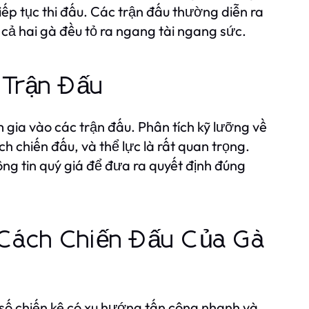
iếp tục thi đấu. Các trận đấu thường diễn ra
 cả hai gà đều tỏ ra ngang tài ngang sức.
 Trận Đấu
 gia vào các trận đấu. Phân tích kỹ lưỡng về
 chiến đấu, và thể lực là rất quan trọng.
ng tin quý giá để đưa ra quyết định đúng
 Cách Chiến Đấu Của Gà
 số chiến kê có xu hướng tấn công nhanh và