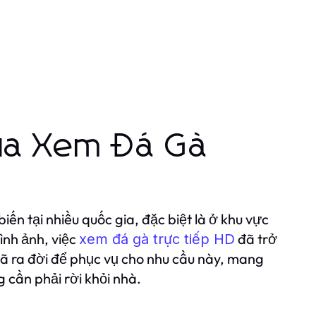
của Xem Đá Gà
biến tại nhiều quốc gia, đặc biệt là ở khu vực
ình ảnh, việc
đã trở
xem đá gà trực tiếp HD
đã ra đời để phục vụ cho nhu cầu này, mang
cần phải rời khỏi nhà.