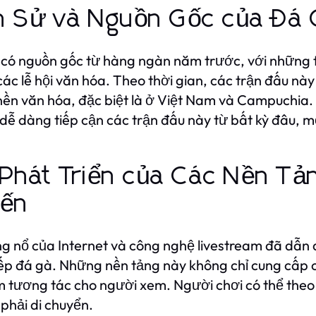
h Sử và Nguồn Gốc của Đá 
có nguồn gốc từ hàng ngàn năm trước, với những t
các lễ hội văn hóa. Theo thời gian, các trận đấu nà
nền văn hóa, đặc biệt là ở Việt Nam và Campuchia. 
dễ dàng tiếp cận các trận đấu này từ bất kỳ đâu, m
Phát Triển của Các Nền Tả
yến
g nổ của Internet và công nghệ livestream đã dẫn 
iếp đá gà. Những nền tảng này không chỉ cung cấp c
 tương tác cho người xem. Người chơi có thể theo 
phải di chuyển.