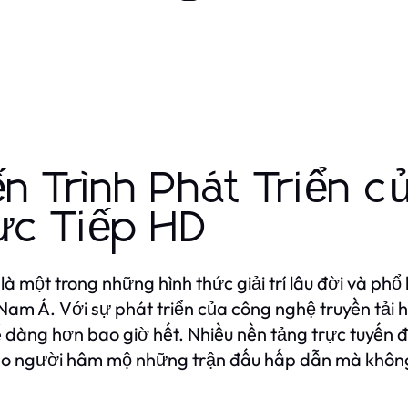
ến Trình Phát Triển 
ực Tiếp HD
là một trong những hình thức giải trí lâu đời và phổ 
am Á. Với sự phát triển của công nghệ truyền tải h
 dàng hơn bao giờ hết. Nhiều nền tảng trực tuyến 
o người hâm mộ những trận đấu hấp dẫn mà không 