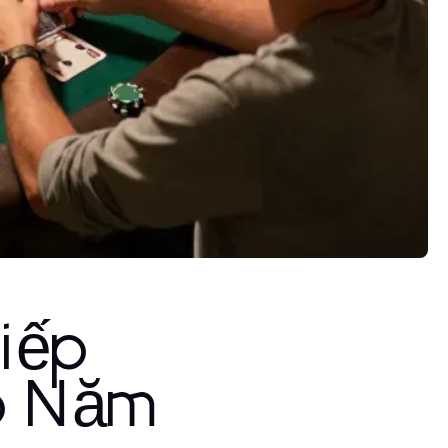
iếp
o Năm